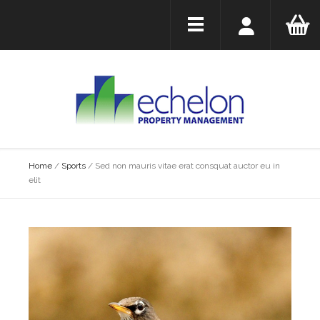
Home
/
Sports
/
Sed non mauris vitae erat consquat auctor eu in
elit