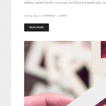
elitlass aptent taciti sociosqu ad litora torquent per c
AUG 13, 2014
/
0 COMMENT
/
ADMIN
READ MORE