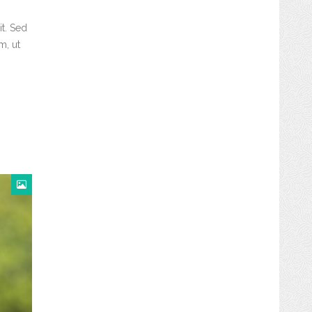
t. Sed
m, ut