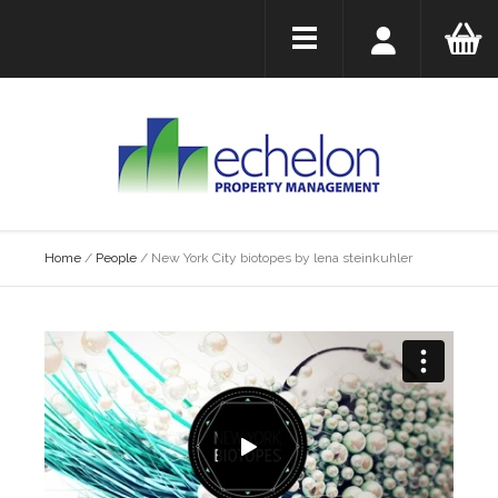
Home
/
People
/
New York City biotopes by lena steinkuhler