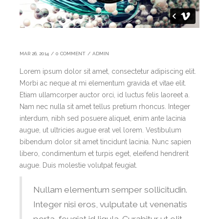
MAR 26, 2014
/
0 COMMENT
/
ADMIN
Lorem ipsum dolor sit amet, consectetur adipiscing elit.
Morbi ac neque at mi elementum gravida et vitae elit.
Etiam ullamcorper auctor orci, id luctus felis laoreet a.
Nam nec nulla sit amet tellus pretium rhoncus. Integer
interdum, nibh sed posuere aliquet, enim ante lacinia
augue, ut ultricies augue erat vel lorem. Vestibulum
bibendum dolor sit amet tincidunt lacinia. Nunc sapien
libero, condimentum et turpis eget, eleifend hendrerit
augue. Duis molestie volutpat feugiat.
Nullam elementum semper sollicitudin.
Integer nisi eros, vulputate ut venenatis
porta, feugiat id ligula. Curabitur ut elit