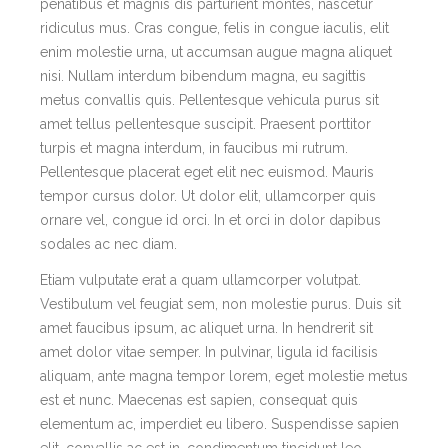
penatibus et magnis dis parturient montes, nascetur
ridiculus mus. Cras congue, felis in congue iaculis, elit
enim molestie urna, ut accumsan augue magna aliquet
nisi. Nullam interdum bibendum magna, eu sagittis
metus convallis quis. Pellentesque vehicula purus sit
amet tellus pellentesque suscipit. Praesent porttitor
turpis et magna interdum, in faucibus mi rutrum.
Pellentesque placerat eget elit nec euismod. Mauris
tempor cursus dolor. Ut dolor elit, ullamcorper quis
ornare vel, congue id orci. In et orci in dolor dapibus
sodales ac nec diam.
Etiam vulputate erat a quam ullamcorper volutpat.
Vestibulum vel feugiat sem, non molestie purus. Duis sit
amet faucibus ipsum, ac aliquet urna. In hendrerit sit
amet dolor vitae semper. In pulvinar, ligula id facilisis
aliquam, ante magna tempor lorem, eget molestie metus
est et nunc. Maecenas est sapien, consequat quis
elementum ac, imperdiet eu libero. Suspendisse sapien
elit, convallis ac est in, condimentum tincidunt leo.