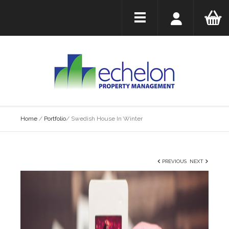
Home
/
Portfolio
/
Swedish House In Winter
PREVIOUS
NEXT