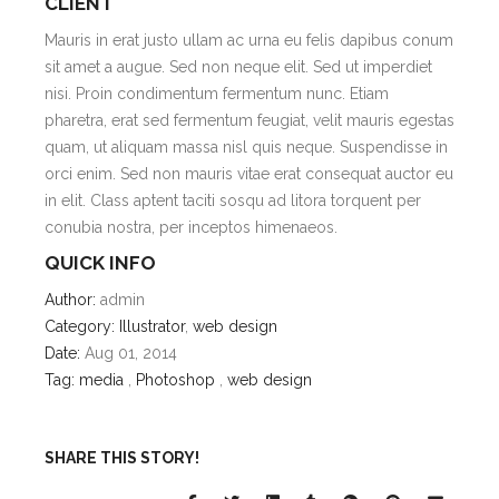
CLIENT
Mauris in erat justo ullam ac urna eu felis dapibus conum
sit amet a augue. Sed non neque elit. Sed ut imperdiet
nisi. Proin condimentum fermentum nunc. Etiam
pharetra, erat sed fermentum feugiat, velit mauris egestas
quam, ut aliquam massa nisl quis neque. Suspendisse in
orci enim. Sed non mauris vitae erat consequat auctor eu
in elit. Class aptent taciti sosqu ad litora torquent per
conubia nostra, per inceptos himenaeos.
QUICK INFO
Author:
admin
Category:
Illustrator
,
web design
Date:
Aug 01, 2014
Tag:
media
,
Photoshop
,
web design
SHARE THIS STORY!