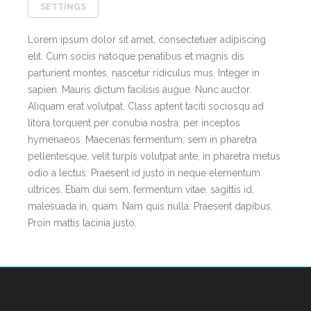
SETTINGS
Lorem ipsum dolor sit amet, consectetuer adipiscing
elit. Cum sociis natoque penatibus et magnis dis
parturient montes, nascetur ridiculus mus. Integer in
sapien. Mauris dictum facilisis augue. Nunc auctor.
Aliquam erat volutpat. Class aptent taciti sociosqu ad
litora torquent per conubia nostra, per inceptos
hymenaeos. Maecenas fermentum, sem in pharetra
pellentesque, velit turpis volutpat ante, in pharetra metus
odio a lectus. Praesent id justo in neque elementum
ultrices. Etiam dui sem, fermentum vitae, sagittis id,
malesuada in, quam. Nam quis nulla. Praesent dapibus.
Proin mattis lacinia justo.